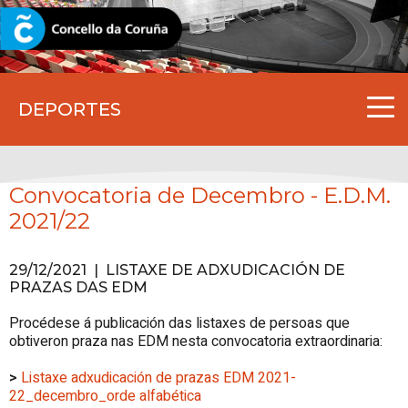
CORUNA.GAL
DEPORTES
Convocatoria de Decembro - E.D.M.
2021/22
29/12/2021 | LISTAXE DE ADXUDICACIÓN DE
PRAZAS DAS EDM
Procédese á publicación das listaxes de persoas que
obtiveron praza nas EDM nesta convocatoria extraordinaria:
>
Listaxe adxudicación de prazas EDM 2021-
22_decembro_orde alfabética