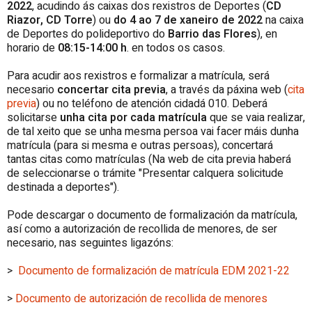
2022
, acudindo ás caixas dos rexistros de Deportes (
CD
Riazor, CD Torre
) ou
do 4 ao 7 de xaneiro de 2022
na caixa
de Deportes do polideportivo do
Barrio das Flores
), en
horario de
08:15-14:00 h
. en todos os casos.
Para acudir aos rexistros e formalizar a matrícula, será
necesario
concertar cita previa
, a través da páxina web (
cita
previa
) ou no teléfono de atención cidadá 010. Deberá
solicitarse
unha cita por cada matrícula
que se vaia realizar,
de tal xeito que se unha mesma persoa vai facer máis dunha
matrícula (para si mesma e outras persoas), concertará
tantas citas como matrículas (Na web de cita previa haberá
de seleccionarse o trámite "Presentar calquera solicitude
destinada a deportes").
Pode descargar o documento de formalización da matrícula,
así como a autorización de recollida de menores, de ser
necesario, nas seguintes ligazóns:
>
Documento de formalización de matrícula EDM 2021-22
>
Documento de autorización de recollida de menores