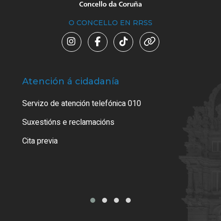
O CONCELLO EN RRSS
Atención á cidadanía
Trá
Servizo de atención telefónica 010
Empa
certi
Suxestións e reclamacións
Como
Cita previa
Tarx