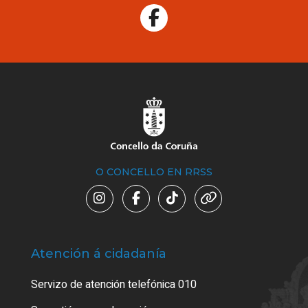
O CONCELLO EN RRSS
Atención á cidadanía
Trá
Servizo de atención telefónica 010
Empa
certi