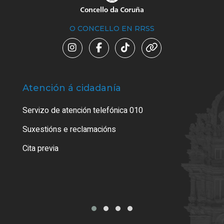
O CONCELLO EN RRSS
Atención á cidadanía
Trá
Servizo de atención telefónica 010
Empa
certi
Suxestións e reclamacións
Como
Cita previa
Tarx