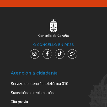
O CONCELLO EN RRSS
Atención á cidadanía
Trá
Servizo de atención telefónica 010
Empa
certi
Suxestións e reclamacións
Como
Cita previa