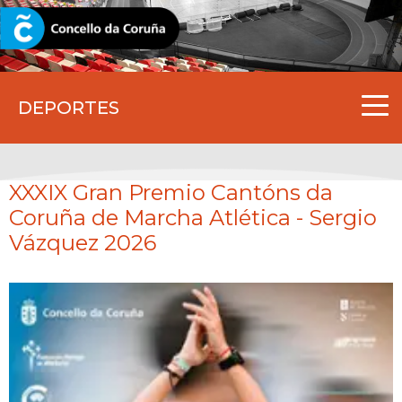
CORUNA.GAL
DEPORTES
XXXIX Gran Premio Cantóns da
Coruña de Marcha Atlética - Sergio
Vázquez 2026