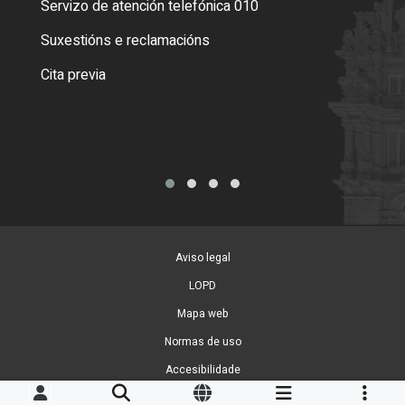
Servizo de atención telefónica 010
Empa
certi
Suxestións e reclamacións
Como
Cita previa
Tarx
Aviso legal
LOPD
Mapa web
Normas de uso
Accesibilidade
Xestión de cookies