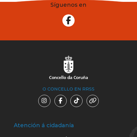
Síguenos en
O CONCELLO EN RRSS
Atención á cidadanía
Trá