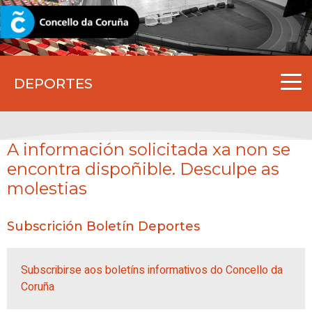
CORUNA.GAL
DEPORTES
A información solicitada xa non se
encontra dispoñible. Desculpe as
molestias
Subscrición Boletín Deportes
Subscribirse aos boletíns informativos do Concello da
Coruña