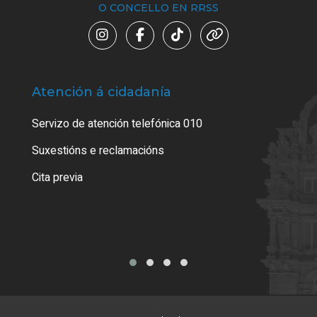
O CONCELLO EN RRSS
Atención á cidadanía
Trá
Servizo de atención telefónica 010
Empa
certi
Suxestións e reclamacións
Como
Cita previa
Tarx