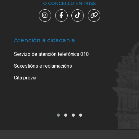
O CONCELLO EN RRSS
Atención á cidadanía
Trá
Servizo de atención telefónica 010
Empa
certi
Suxestións e reclamacións
Como
Cita previa
Tarx