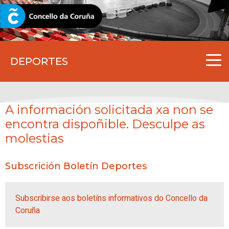
CORUNA.GAL
DEPORTES
A información solicitada xa non se
encontra dispoñible. Desculpe as
molestias
Subscrición Boletín Deportes
Subscribirse aos boletíns informativos do Concello da
Coruña