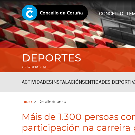
CONCELLO
TE
DEPORTES
CORUNA.GAL
ACTIVIDADES
INSTALACIÓNS
ENTIDADES DEPORTIV
Inicio
DetalleSuceso
Máis de 1.300 persoas co
participación na carreira