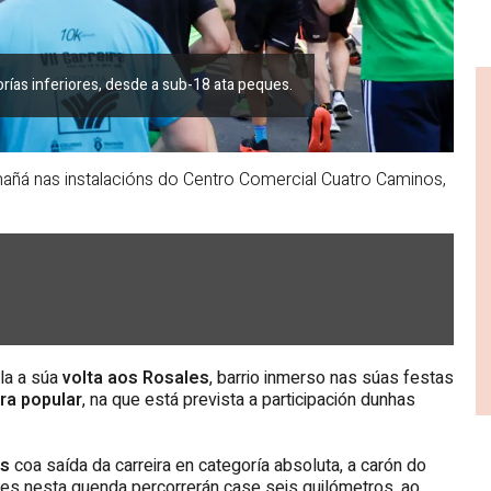
rías inferiores, desde a sub-18 ata peques.
 mañá nas instalacións do Centro Comercial Cuatro Caminos,
ila a súa
volta aos Rosales
, barrio inmerso nas súas festas
ira popular
, na que está prevista a participación dunhas
as
coa saída da carreira en categoría absoluta, a carón do
antes nesta quenda percorrerán case seis quilómetros, ao