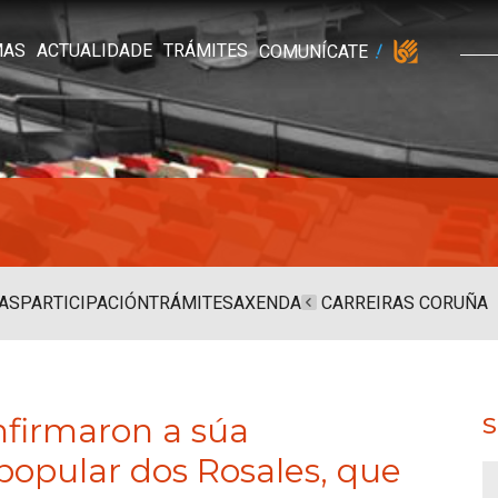
MAS
ACTUALIDADE
TRÁMITES
COMUNÍCATE
AS
PARTICIPACIÓN
TRÁMITES
AXENDA
CARREIRAS CORUÑA
nfirmaron a súa
S
 popular dos Rosales, que