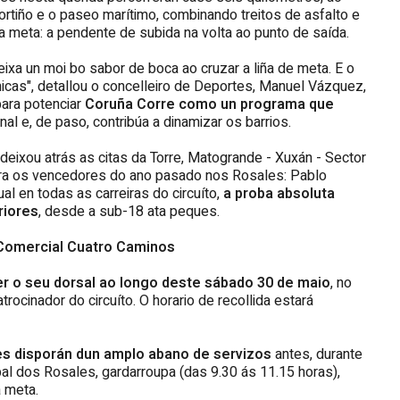
ortiño e o paseo marítimo, combinando treitos de asfalto e
a meta: a pendente de subida na volta ao punto de saída.
deixa un moi bo sabor de boca ao cruzar a liña de meta. E o
icas", detallou o concelleiro de Deportes, Manuel Vázquez,
ara potenciar
Coruña Corre como un programa que
nal e, de paso, contribúa a dinamizar os barrios.
deixou atrás as citas da Torre, Matogrande - Xuxán - Sector
ra os vencedores do ano pasado nos Rosales: Pablo
l en todas as carreiras do circuíto,
a proba absoluta
riores
, desde a sub-18 ata peques.
o Comercial Cuatro Caminos
er o seu dorsal ao longo deste sábado 30 de maio
, no
rocinador do circuíto. O horario de recollida estará
es disporán dun
amplo abano de servizos
antes, durante
ipal dos Rosales, gardarroupa (das 9.30 ás 11.15 horas),
a meta.