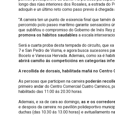
longo das rúas interiores dos Rosales, a estrada do P
adoquín e un último reto como paso previo á chegada 
"A carreira ten un punto de esixencia final que tamén 
percorrido polo paseo marítimo garante sensacións ún
que subliñou o compromiso do Goberno de Inés Rey p
promova os hábitos saudables
a escala interxeracio
Será a cuarta proba desta tempada do circuíto, que xa 
7 e San Pedro de Visma, e agora busca sucesores pa
Bocelo e Vanessa Hervada. Ademais, como xa é habitua
abrirá camiño ás competicións en categorías infe
A recollida de dorsais, habilitada mañá no Centr
As persoas que participen na carreira
poderán recoll
primeiro andar do Centro Comercial Cuatro Caminos, pat
habilitado das 11.00 ás 20.30 horas.
Ademais, e xa de cara ao domingo,
as e os corredor
e despois da carreira: no pavillón polideportivo munic
duchas (das 10.30 ás 13.00 horas) e avituallamento n