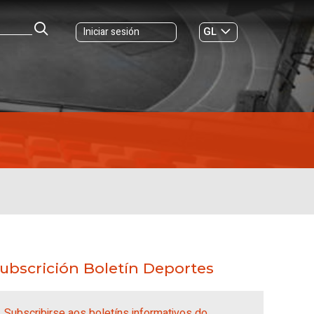
GL
Iniciar sesión
ES
|
ubscrición Boletín Deportes
Subscribirse aos boletíns informativos do