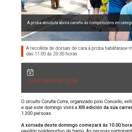
A proba absoluta abrirá camiño ás competicións en catego
A recollida de dorsais de cara á proba habilitarase
das 11.00 ás 20.30 horas
29 DE MAIO DE 2026
O circuíto Coruña Corre, organizado polo Concello, enf
e que este domingo vivirá a
XIII edición da súa carre
1.300 persoas.
A xornada deste domingo comezará ás 10.00 hor
pavillón polideportivo do barrio. As persoas particip