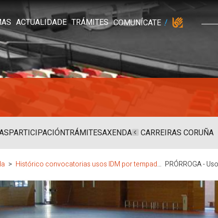
MAS
ACTUALIDADE
TRÁMITES
COMUNÍCATE
AS
PARTICIPACIÓN
TRÁMITES
AXENDA
CARREIRAS CORUÑA
da
Histórico convocatorias usos IDM por tempada
PRÓRROGA - Uso