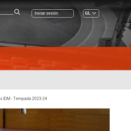
GL
Iniciar sesión
ES
|
s IDM - Tempada 2023-24