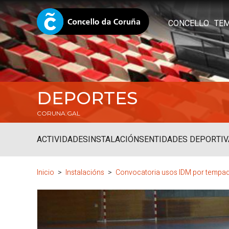
CONCELLO
TE
DEPORTES
CORUNA.GAL
ACTIVIDADES
INSTALACIÓNS
ENTIDADES DEPORTIV
Inicio
Instalacións
Convocatoria usos IDM por tempa