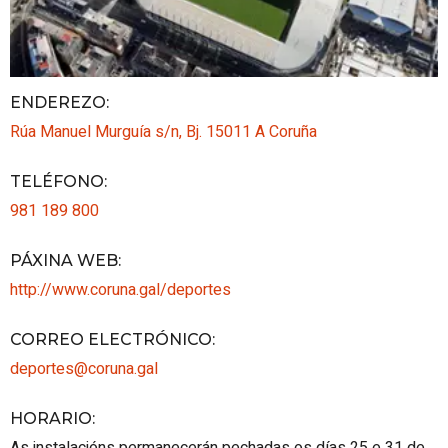
ENDEREZO:
Rúa Manuel Murguía s/n, Bj.
15011
A Coruña
TELÉFONO
:
981 189 800
PÁXINA WEB
:
http://www.coruna.gal/deportes
CORREO ELECTRÓNICO
:
deportes@coruna.gal
HORARIO
:
As instalacións permanecerán pechadas os días 25 e 31 de