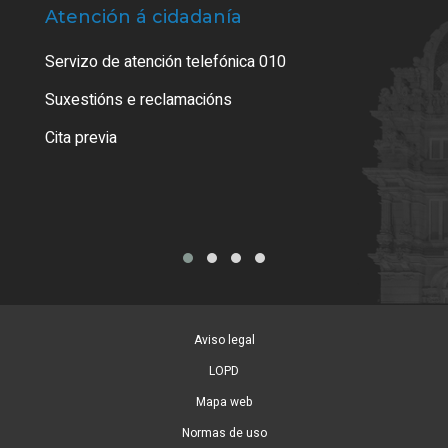
Atención á cidadanía
Trá
Servizo de atención telefónica 010
Empa
certi
Suxestións e reclamacións
Como
Cita previa
Tarx
Aviso legal
LOPD
Mapa web
Normas de uso