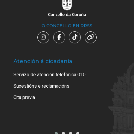
O CONCELLO EN RRSS
Atención á cidadanía
Trá
Servizo de atención telefónica 010
Empa
certi
Suxestións e reclamacións
Como
Cita previa
Tarx