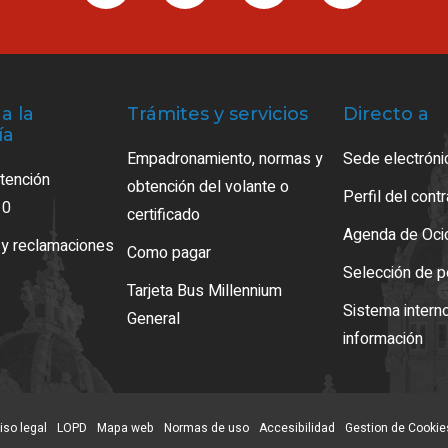
a la
Trámites y servicios
Directo a
ía
Empadronamiento, normas y
Sede electróni
atención
obtención del volante o
Perfil del cont
10
certificado
Agenda de Oci
 y reclamaciones
Como pagar
Selección de p
Tarjeta Bus Millennium
Sistema intern
General
información
iso legal
LOPD
Mapa web
Normas de uso
Accesibilidad
Gestion de Cookie