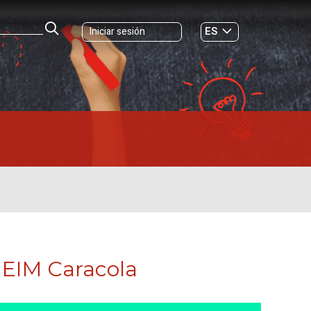
ES
Iniciar sesión
GL
a EIM Caracola