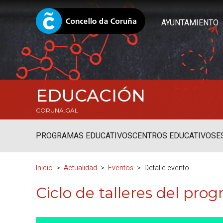
AYUNTAMIENTO
EDUCACIÓN
CORUNA.GAL
PROGRAMAS EDUCATIVOS
CENTROS EDUCATIVOS
E
Inicio
Actualidad
Eventos
Detalle evento
Ciclo de talleres del pro