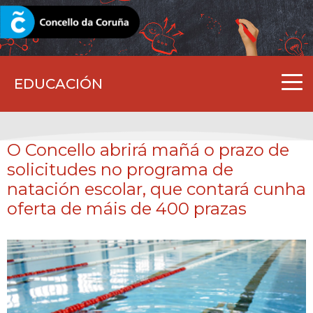
CORUNA.GAL
EDUCACIÓN
O Concello abrirá mañá o prazo de
solicitudes no programa de
natación escolar, que contará cunha
oferta de máis de 400 prazas