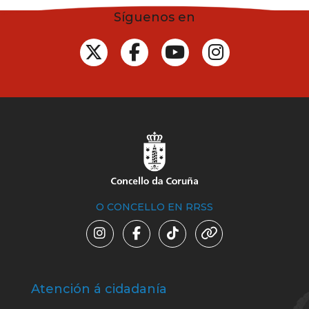
Síguenos en
O CONCELLO EN RRSS
Atención á cidadanía
Trá