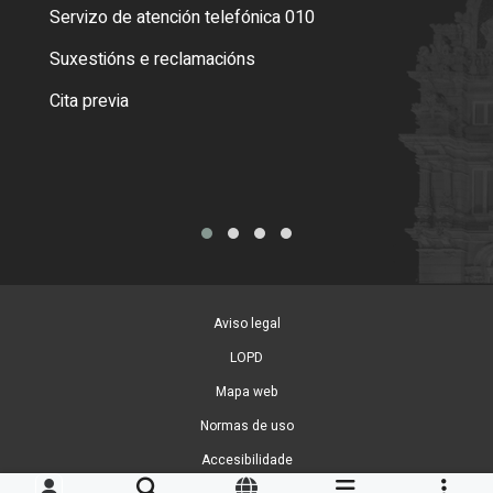
Servizo de atención telefónica 010
Empa
certi
Suxestións e reclamacións
Como
Cita previa
Tarx
Aviso legal
LOPD
Mapa web
Normas de uso
Accesibilidade