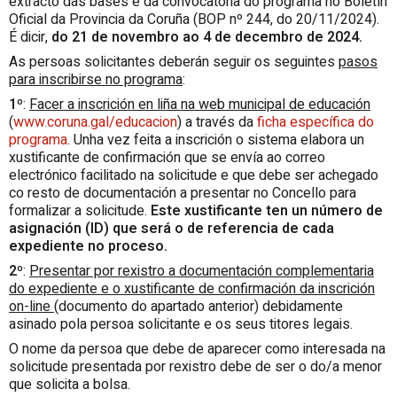
extracto das bases e da convocatoria do programa no Boletín
Oficial da Provincia da Coruña (BOP nº 244, do 20/11/2024).
É dicir,
do 21 de novembro ao 4 de decembro de 2024.
As persoas solicitantes deberán seguir os seguintes
pasos
para inscribirse no programa
:
1º
:
Facer a inscrición en liña na web municipal de educación
(
www.coruna.gal/educacion
) a través da
ficha específica do
programa
. Unha vez feita a inscrición o sistema elabora un
xustificante de confirmación que se envía ao correo
electrónico facilitado na solicitude e que debe ser achegado
co resto de documentación a presentar no Concello para
formalizar a solicitude.
Este xustificante ten un número de
asignación (
ID
) que será o de referencia de cada
expediente no proceso.
2º
:
Presentar por rexistro a documentación complementaria
do expediente e o xustificante de confirmación da inscrición
on-line
(documento do apartado anterior) debidamente
asinado pola persoa solicitante e os seus titores legais.
O nome da persoa que debe de aparecer como interesada na
solicitude presentada por rexistro debe de ser o do/a menor
que solicita a bolsa.