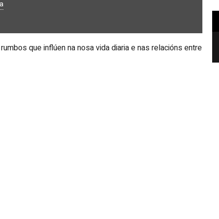
a
#PARATODASTODO ABAIXO OS
rumbos que inflúen na nosa vida diaria e nas relacións entre
MUROS PATRIARCAIS
tidade e convivencia, e para adquirir ferramentas que
Fundación 26 de Decembro)
e contribuír a unha convivencia máis xusta... este espazo é