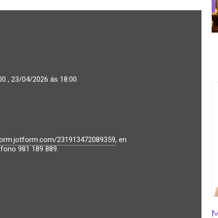
00 , 23/04/2026 ás 18:00
/form.jotform.com/231913472089359
, en
fono 981 189 889.
M