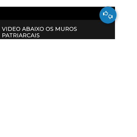
VIDEO ABAIXO OS MUROS
VIDE
PATRIARCAIS
MACH
DÍA INTERNACIONAL DA ELIMINACIÓN
DA VIOLENCIA CONTRA AS MULLERES