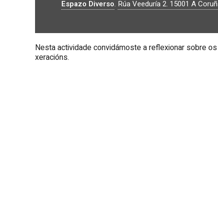
Espazo Diverso
.
Rúa Veeduría 2.
15001
A Coruñ
VIDEO LIBRE DE VIOLENCIAS
Nesta actividade convidámoste a reflexionar sobre os 
MACHISTAS
xeracións.
Tres sesións dinámicas para falar de diversidade, iden
axuden a construír unha sociedade máis inclusiva.
Con Francisco Novo Vázquez (traballador social da 
Se che interesa entender mellor o mundo que te rodea 
para ti.