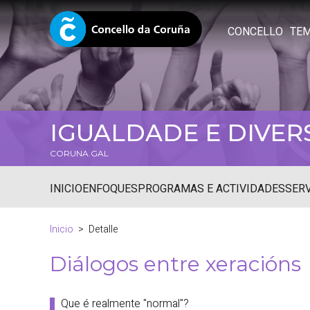
CONCELLO
TE
IGUALDADE E DIVER
CORUNA.GAL
INICIO
ENFOQUES
PROGRAMAS E ACTIVIDADES
SER
Inicio
Detalle
Diálogos entre xeracións
Que é realmente "normal"?