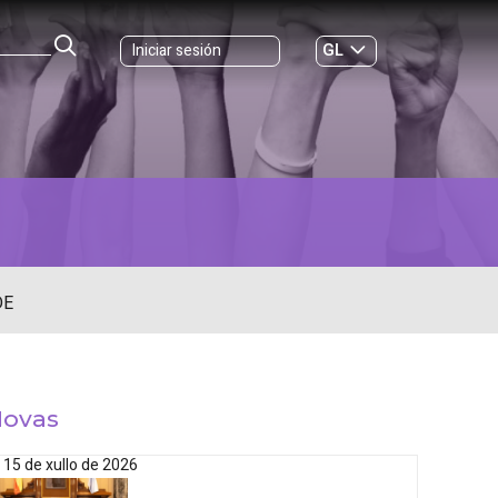
GL
Iniciar sesión
ES
|
DE
ovas
15 de xullo de 2026