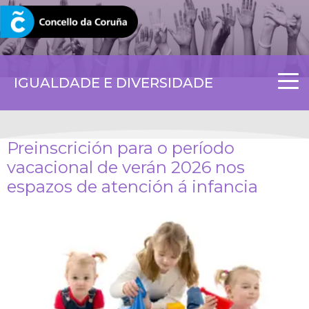
CORUNA.GAL
IGUALDADE E DIVERSIDADE
Preinscrición para o período
vacacional de verán 2026 nos
espazos de atención á infancia