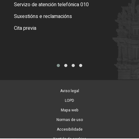
Servizo de atención telefónica 010
Empa
certi
Suxestións e reclamacións
Como
Cita previa
Tarx
Aviso legal
LOPD
Mapa web
Normas de uso
Accesibilidade
Xestión de cookies