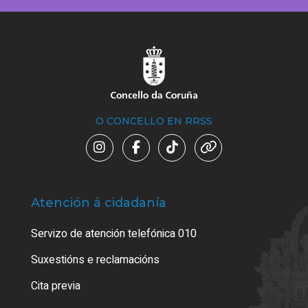
O CONCELLO EN RRSS
Atención á cidadanía
Trá
Servizo de atención telefónica 010
Empa
certi
Suxestións e reclamacións
Como
Cita previa
Tarx