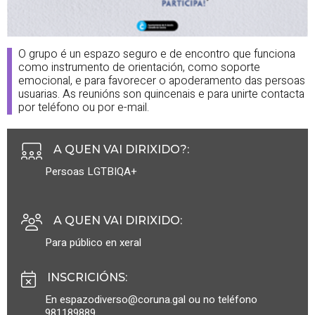
O grupo é un espazo seguro e de encontro que funciona
como instrumento de orientación, como soporte
emocional, e para favorecer o apoderamento das persoas
usuarias. As reunións son quincenais e para unirte contacta
por teléfono ou por e-mail.
A QUEN VAI DIRIXIDO?
:
Persoas LGTBIQA+
A QUEN VAI DIRIXIDO
:
Para público en xeral
INSCRICIÓNS
:
En espazodiverso@coruna.gal
ou no teléfono
981189889