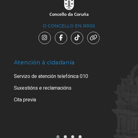
O CONCELLO EN RRSS
Atención á cidadanía
Trá
Servizo de atención telefónica 010
Empa
certi
Suxestións e reclamacións
Como
Cita previa
Tarx