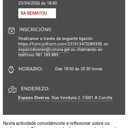
23/04/2026 ás 18:00
XA REMATOU
INSCRICIÓNS
:
Realízanse a través da seguinte ligazón:
https://form.jotform.com/231913472089359
, en
espazodiverso@coruna.gal
ou chamando ao
teléfono 981 189 889.
Das 18.00 ás 20.30 horas
HORARIO
:
ENDEREZO:
Espazo Diverso
.
Rúa Veeduría 2.
15001
A Coruña
Nesta actividade convidámoste a reflexionar sobre os