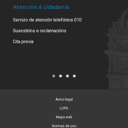
Atención á cidadanía
Trá
Servizo de atención telefónica 010
Empa
certi
Suxestións e reclamacións
Como
Cita previa
Tarx
Aviso legal
LOPD
Mapa web
Normas de uso