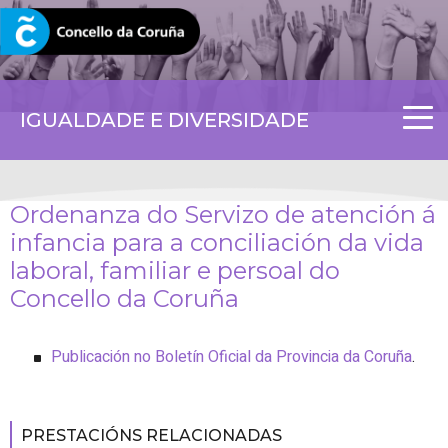
CORUNA.GAL
IGUALDADE E DIVERSIDADE
Ordenanza do Servizo de atención á
infancia para a conciliación da vida
laboral, familiar e persoal do
Concello da Coruña
Publicación no Boletín Oficial da Provincia da Coruña
.
PRESTACIÓNS RELACIONADAS