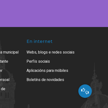
En internet
a municipal
Webs, blogs e redes sociais
atante
Perfís sociais
er
Aplicacións para móbiles
ersoal
Boletíns de novidades
o de