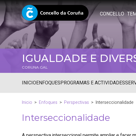
CONCELLO
TE
IGUALDADE E DIVER
CORUNA.GAL
INICIO
ENFOQUES
PROGRAMAS E ACTIVIDADES
SER
Inicio
Enfoques
Perspectivas
Interseccionalidade
Interseccionalidade
A perspectiva interseccional permite ampliar e facer