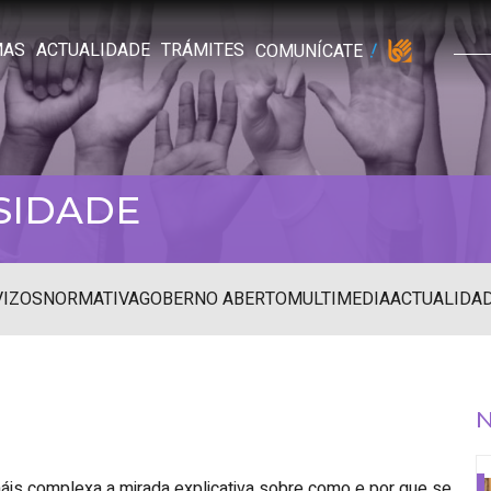
MAS
ACTUALIDADE
TRÁMITES
COMUNÍCATE
SIDADE
VIZOS
NORMATIVA
GOBERNO ABERTO
MULTIMEDIA
ACTUALIDA
N
 máis complexa a mirada explicativa sobre como e por que se