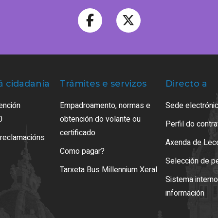
á cidadanía
Trámites e servizos
Directo a
ención
Empadroamento, normas e
Sede electrónic
0
obtención do volante ou
Perfil do contr
certificado
 reclamacións
Axenda de Lec
Como pagar?
Selección de p
Tarxeta Bus Millennium Xeral
Sistema intern
información