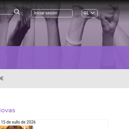
GL
Iniciar sesión
ES
|
DE
ovas
15 de xullo de 2026