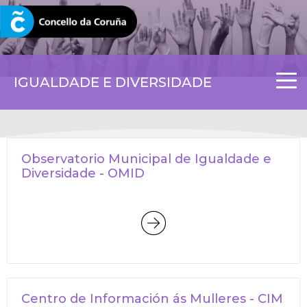
CORUNA.GAL
IGUALDADE E DIVERSIDADE
Observatorio Municipal de Igualdade e
Diversidade - OMID
Centro de Información ás Mulleres - CIM