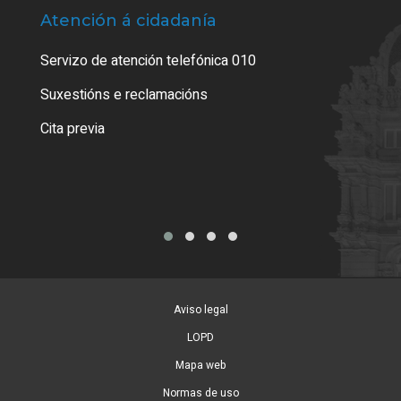
Atención á cidadanía
Trá
Servizo de atención telefónica 010
Empa
certi
Suxestións e reclamacións
Como
Cita previa
Tarx
Aviso legal
LOPD
Mapa web
Normas de uso