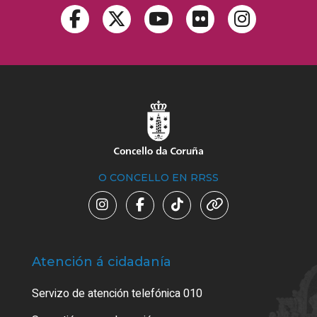
O CONCELLO EN RRSS
Atención á cidadanía
Trá
Servizo de atención telefónica 010
Empa
certi