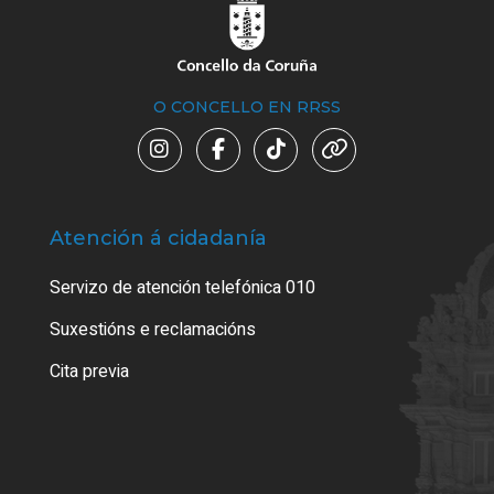
O CONCELLO EN RRSS
Atención á cidadanía
Trá
Servizo de atención telefónica 010
Empa
certi
Suxestións e reclamacións
Como
Cita previa
Tarx