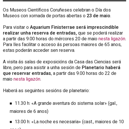
Os Museos Científicos Coruñeses celebran o Día dos
Museos con xornada de portas abertas o
23 de maio
.
Para visitar o
Aquarium Finisterrae será imprescindible
realizar unha reserva de entradas,
que se poderá realizar
a partir das 9.00 horas do mércores 20 de maio
nesta ligazón
.
Para lles facilitar o acceso ás persoas maiores de 65 anos,
estas poderán acceder sen reserva.
A visita ás salas de exposicións da Casa das Ciencias será
libre, pero para asistir a unha sesión de
Planetario
haberá
que reservar entradas
, a partir das 9.00 horas do 22 de
maio
nesta ligazón
.
Haberá as seguintes sesións de planetario:
11.30 h: «
A grande aventura do sistema solar
» (gal.,
maiores de 6 anos)
13.00 h: «
La noche es necesaria
» (cast., maiores de 10