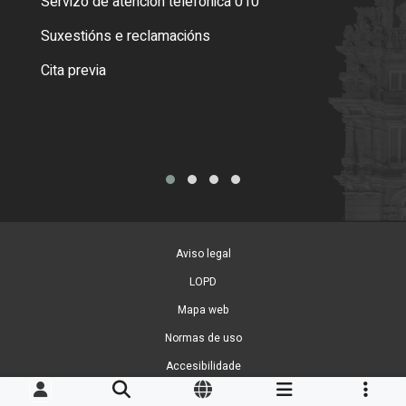
Servizo de atención telefónica 010
Empa
certi
Suxestións e reclamacións
Como
Cita previa
Tarx
Aviso legal
LOPD
Mapa web
Normas de uso
Accesibilidade
Xestión de cookies