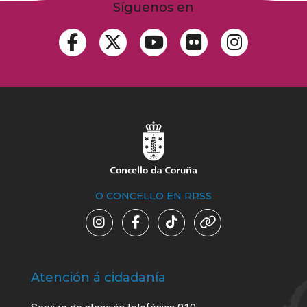
Síguenos en
O CONCELLO EN RRSS
Atención á cidadanía
Trá