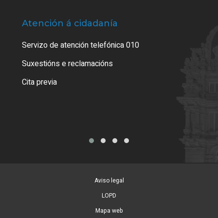
Atención á cidadanía
Trá
Servizo de atención telefónica 010
Empa
certi
Suxestións e reclamacións
Como
Cita previa
Tarx
Aviso legal
LOPD
Mapa web