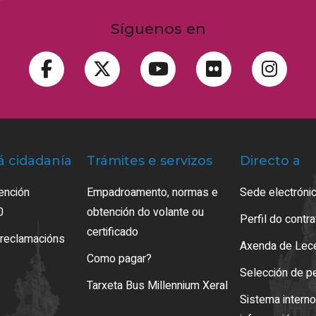
Síguenos en
á cidadanía
Trámites e servizos
Directo a
ención
Empadroamento, normas e
Sede electrónic
0
obtención do volante ou
Perfil do contr
certificado
 reclamacións
Axenda de Lec
Como pagar?
Selección de p
Tarxeta Bus Millennium Xeral
Sistema intern