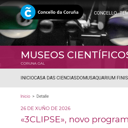
CONCELLO
TE
MUSEOS CIENTÍFICO
CORUNA.GAL
INICIO
CASA DAS CIENCIAS
DOMUS
AQUARIUM FINI
Inicio
Detalle
26 DE XUÑO DE 2026
«3CLIPSE», novo program