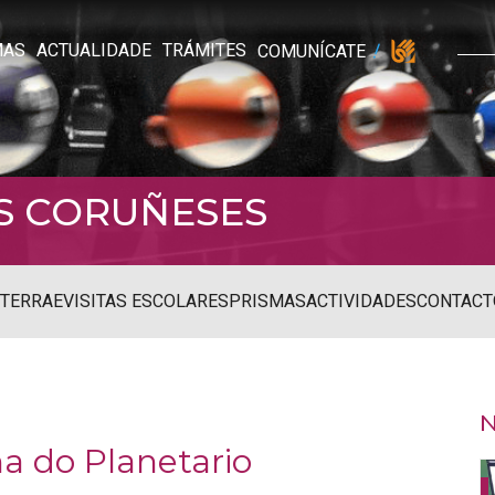
MAS
ACTUALIDADE
TRÁMITES
COMUNÍCATE
S CORUÑESES
STERRAE
VISITAS ESCOLARES
PRISMAS
ACTIVIDADES
CONTACT
N
a do Planetario