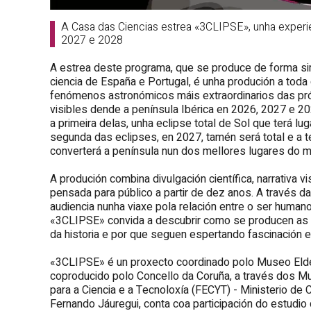
A Casa das Ciencias estrea «3CLIPSE», unha experie
2027 e 2028
A estrea deste programa, que se produce de forma sim
ciencia de España e Portugal, é unha produción a toda
fenómenos astronómicos máis extraordinarios das pró
visibles dende a península Ibérica en 2026, 2027 e 202
a primeira delas, unha eclipse total de Sol que terá lu
segunda das eclipses, en 2027, tamén será total e a t
converterá a península nun dos mellores lugares do 
A produción combina divulgación científica, narrativa 
pensada para público a partir de dez anos. A través d
audiencia nunha viaxe pola relación entre o ser huma
«3CLIPSE» convida a descubrir como se producen as ecl
da historia e por que seguen espertando fascinación e
«3CLIPSE» é un proxecto coordinado polo Museo Elder
coproducido polo
Concello da Coruña,
a través dos Mu
para a Ciencia e a Tecnoloxía (FECYT) - Ministerio de C
Fernando Jáuregui, conta coa participación do estudi