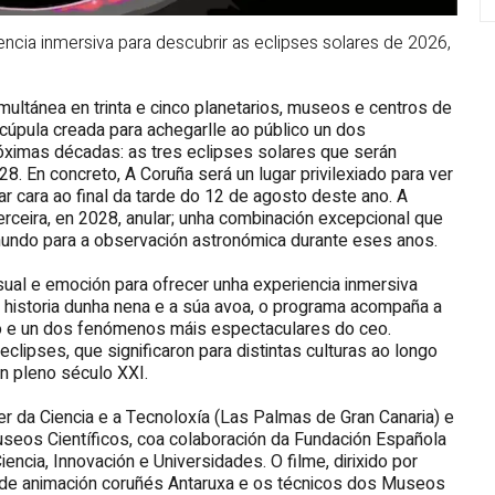
ncia inmersiva para descubrir as eclipses solares de 2026,
ultánea en trinta e cinco planetarios, museos e centros de
 cúpula creada para achegarlle ao público un dos
ximas décadas: as tres eclipses solares que serán
8. En concreto, A Coruña será un lugar privilexiado para ver
gar cara ao final da tarde do 12 de agosto deste ano. A
erceira, en 2028, anular; unha combinación excepcional que
mundo para a observación astronómica durante eses anos.
visual e emoción para ofrecer unha experiencia inmersiva
a historia dunha nena e a súa avoa, o programa acompaña a
no e un dos fenómenos máis espectaculares do ceo.
ipses, que significaron para distintas culturas ao longo
n pleno século XXI.
 da Ciencia e a Tecnoloxía (Las Palmas de Gran Canaria) e
seos Científicos, coa colaboración da Fundación Española
iencia, Innovación e Universidades. O filme, dirixido por
o de animación coruñés Antaruxa e os técnicos dos Museos