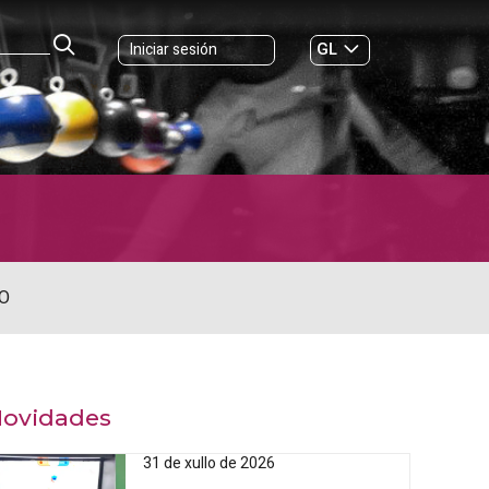
GL
Iniciar sesión
ES
|
O
ovidades
31 de xullo de 2026