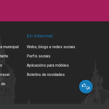
En internet
a municipal
Webs, blogs e redes sociais
atante
Perfís sociais
er
Aplicacións para móbiles
ersoal
Boletíns de novidades
o de