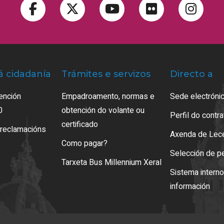
á cidadanía
Trámites e servizos
Directo a
ención
Empadroamento, normas e
Sede electrónic
0
obtención do volante ou
Perfil do contr
certificado
 reclamacións
Axenda de Lec
Como pagar?
Selección de p
Tarxeta Bus Millennium Xeral
Sistema intern
información