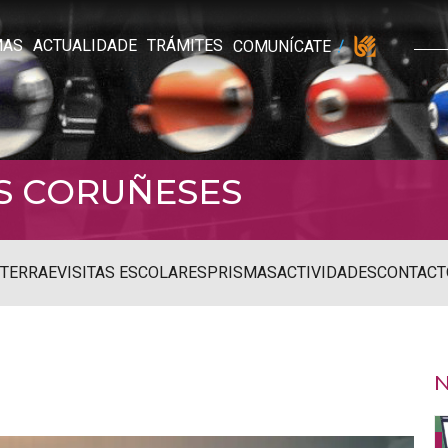
MAS
ACTUALIDADE
TRÁMITES
COMUNÍCATE
S CORUÑESES
STERRAE
VISITAS ESCOLARES
PRISMAS
ACTIVIDADES
CONTACT
N