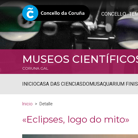
CONCELLO
TE
MUSEOS CIENTÍFICO
CORUNA.GAL
INICIO
CASA DAS CIENCIAS
DOMUS
AQUARIUM FINI
Inicio
Detalle
«Eclipses, logo do mito»