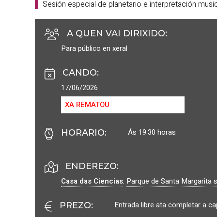
Sesión especial de planetario e interpretación musi
A QUEN VAI DIRIXIDO
:
Para público en xeral
CANDO
:
17/06/2026
XA REMATOU
Ás 19.30 horas
HORARIO
:
ENDEREZO:
Casa das Ciencias
.
Parque de Santa Margarita 
Entrada libre ata completar a c
PREZO
: