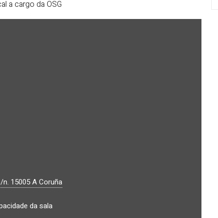
cal a cargo da OSG
s/n.
15005
A Coruña
apacidade da sala