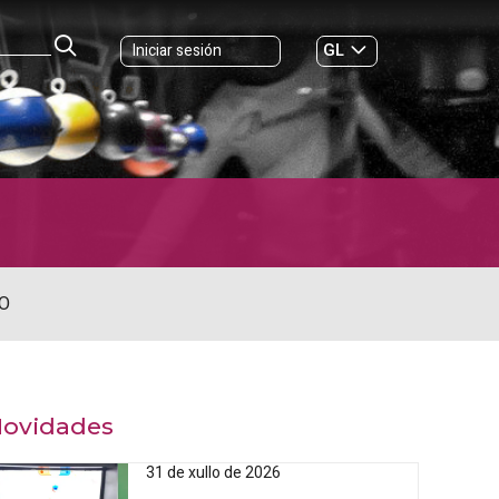
GL
Iniciar sesión
ES
|
O
ovidades
31 de xullo de 2026