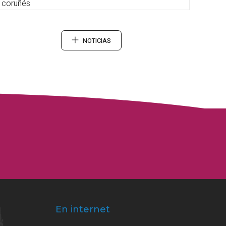
coruñés
NOTICIAS
En internet