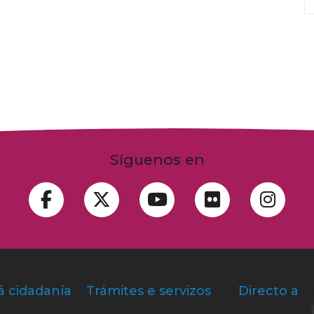
Síguenos en
á cidadanía
Trámites e servizos
Directo a