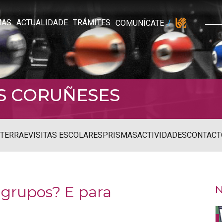
MAS
ACTUALIDADE
TRÁMITES
COMUNÍCATE
S CORUÑESES
STERRAE
VISITAS ESCOLARES
PRISMAS
ACTIVIDADES
CONTACT
 grupos? E para
N