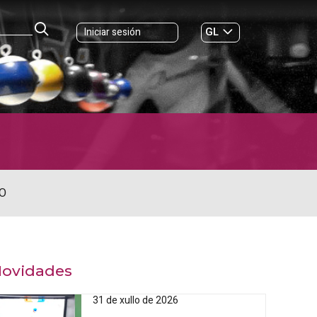
GL
Iniciar sesión
ES
|
O
ovidades
31 de xullo de 2026