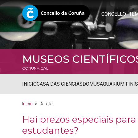
CONCELLO
TE
MUSEOS CIENTÍFICO
CORUNA.GAL
INICIO
CASA DAS CIENCIAS
DOMUS
AQUARIUM FINI
Inicio
Detalle
Hai prezos especiais para
estudantes?