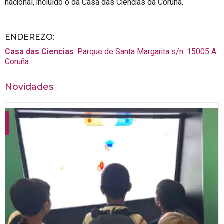
nacional, incluído o da Casa das Ciencias da Coruña.
ENDEREZO:
Casa das Ciencias
.
Parque de Santa Margarita s/n.
15005
A
Coruña
Novidades