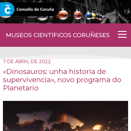
CORUNA.GAL
MUSEOS CIENTÍFICOS CORUÑESES
7 DE ABRIL DE 2022
«Dinosauros: unha historia de
supervivencia», novo programa do
Planetario