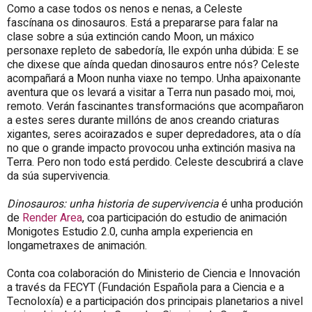
Como a case todos os nenos e nenas, a Celeste
fascínana os dinosauros. Está a prepararse para falar na
clase sobre a súa extinción cando Moon, un máxico
personaxe repleto de sabedoría, lle expón unha dúbida: E se
che dixese que aínda quedan dinosauros entre nós? Celeste
acompañará a Moon nunha viaxe no tempo. Unha apaixonante
aventura que os levará a visitar a Terra nun pasado moi, moi,
remoto. Verán fascinantes transformacións que acompañaron
a estes seres durante millóns de anos creando criaturas
xigantes, seres acoirazados e super depredadores, ata o día
no que o grande impacto provocou unha extinción masiva na
Terra. Pero non todo está perdido. Celeste descubrirá a clave
da súa supervivencia.
Dinosauros: unha historia de supervivencia
é unha produción
de
Render Area
, coa participación do estudio de animación
Monigotes Estudio 2.0, cunha ampla experiencia en
longametraxes de animación.
Conta coa colaboración do Ministerio de Ciencia e Innovación
a través da FECYT (Fundación Española para a Ciencia e a
Tecnoloxía) e a participación dos principais planetarios a nivel