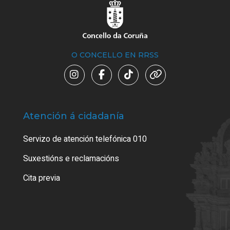
O CONCELLO EN RRSS
Atención á cidadanía
Trá
Servizo de atención telefónica 010
Empa
certi
Suxestións e reclamacións
Como
Cita previa
Tarx