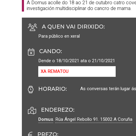
A Domus acolle do 18 ao 21 de outubro catro cover
investigación multidisciplinar do cancro de mama.
A QUEN VAI DIRIXIDO
:
Para público en xeral
CANDO
:
Dende o 18/10/2021 ata o 21/10/2021
XA REMATOU
As conversas terán lugar ás
HORARIO
:
ENDEREZO:
Domus
.
Rúa Ángel Rebollo 91.
15002
A Coruña
PREZO
: