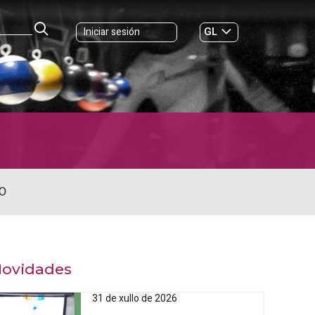
GL
Iniciar sesión
ES
|
O
ovidades
31 de xullo de 2026