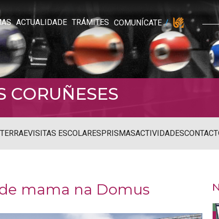
MAS
ACTUALIDADE
TRÁMITES
COMUNÍCATE
S CORUÑESES
STERRAE
VISITAS ESCOLARES
PRISMAS
ACTIVIDADES
CONTACT
o de mama na Domus
N