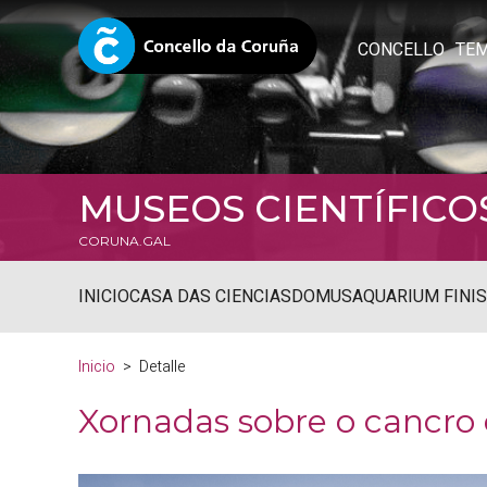
CONCELLO
TE
MUSEOS CIENTÍFICO
CORUNA.GAL
INICIO
CASA DAS CIENCIAS
DOMUS
AQUARIUM FINI
Inicio
Detalle
Xornadas sobre o cancr