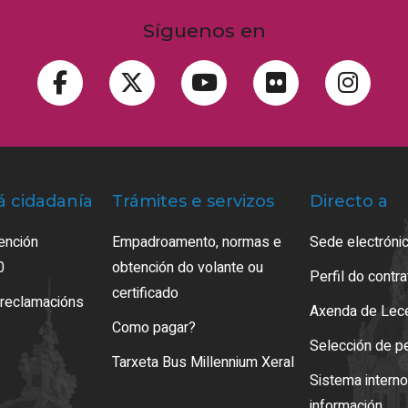
Síguenos en
á cidadanía
Trámites e servizos
Directo a
ención
Empadroamento, normas e
Sede electrónic
0
obtención do volante ou
Perfil do contr
certificado
 reclamacións
Axenda de Lec
Como pagar?
Selección de p
Tarxeta Bus Millennium Xeral
Sistema intern
información