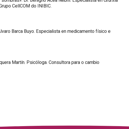
mbras». Dr. Benigno Acea Nebril. Especialista en cirurxía
Grupo CellCOM do INIBIC.
Álvaro Barca Buyo. Especialista en medicamento físico e
uera Martín. Psicóloga. Consultora para o cambio