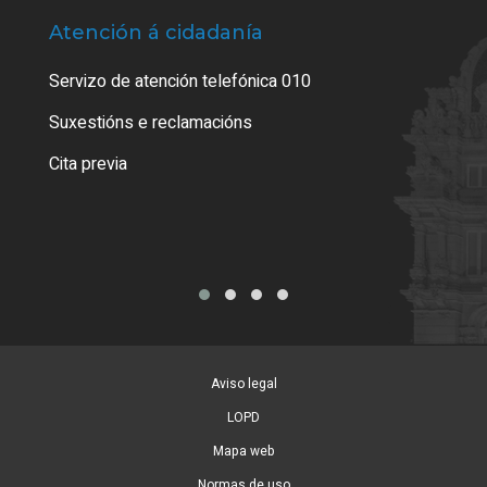
Atención á cidadanía
Trá
Servizo de atención telefónica 010
Empa
certi
Suxestións e reclamacións
Como
Cita previa
Tarx
Aviso legal
LOPD
Mapa web
Normas de uso