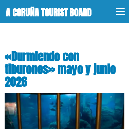
A CORUÑA TOURIST BOARD
«Durmiendo con
tiburones» mayo y junio
2026