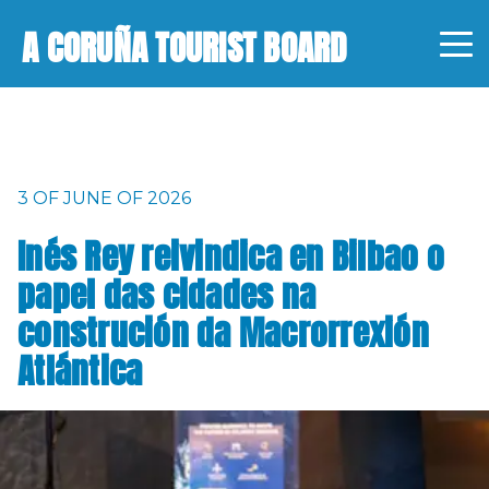
A CORUÑA TOURIST BOARD
3 OF JUNE OF 2026
Inés Rey reivindica en Bilbao o
papel das cidades na
construción da Macrorrexión
Atlántica