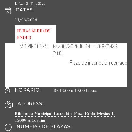
Infantil
,
Familias
DATES
:
11/06/2026
IT HAS ALREADY
ENDED
HORARIO
:
De 18.00 a 19.00 horas.
ADDRESS:
Biblioteca Municipal Castrillón
.
Plaza Pablo Iglesias 1.
15009
A Coruña
NÚMERO DE PLAZAS
: