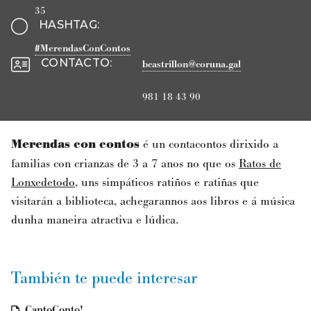
35
HASHTAG
:
#MerendasConContos
CONTACTO
:
bcastrillon@coruna.gal
981 18 43 90
Merendas con contos
é un contacontos dirixido a
familias con crianzas de 3 a 7 anos no que os
Ratos de
Lonxedetodo
, uns simpáticos ratiños e ratiñas que
visitarán a biblioteca, achegarannos aos libros e á música
dunha maneira atractiva e lúdica.
También te puede interesar
CantoConto!