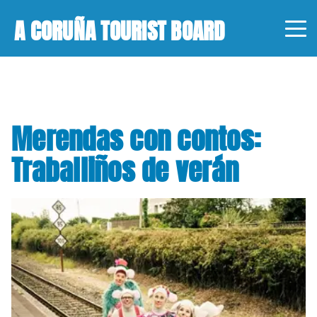
A CORUÑA TOURIST BOARD
Merendas con contos:
Traballiños de verán