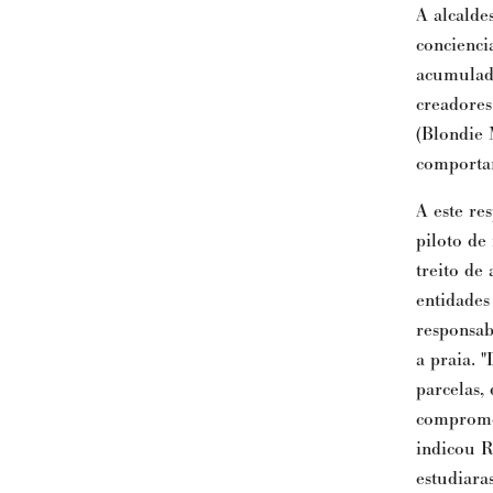
A alcalde
concienci
acumulado
creadores
(Blondie 
comportam
A este re
piloto de
treito de
entidades
responsab
a praia. 
parcelas,
compromet
indicou R
estudiara