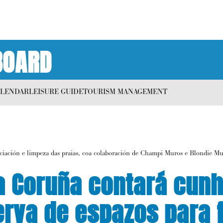
BOARD
ALENDAR
LEISURE GUIDE
TOURISM MANAGEMENT
ación e limpeza das praias, coa colaboración de Champi Muros e Blondie Mu
a Coruña contará cun
erva de espazos para 