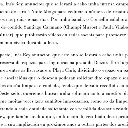
sa, Inés Rey, anunciou que se levará a cabo unha intensa camp
ación de cara á Noite Meiga para reducir o número de residuo
s nas praias e nas rúas. Por unha banda, o Concello colabora
 de contido Santiago Caamaño (Champi Muros) e Paula Vilab
Muser), que publicarán vídeos en redes sociais para promover
ento cívico durante a festa.
specto, Inés Rey anunciou que este ano se levará a cabo unha 
 reserva de espazos para fogueiras na praia de Riazor. Terá lug
 area entre as Escravas e o Playa Club, dividindo o espazo en pa
 e asociacións que o desexen poderán solicitar dito espazo e se
les da súa limpeza e coidado, tendo que deixalo recollido ao
"Deste xeito, queremos buscar unha solución tanto á cuestión d
 que moitas veces xera conflitos innecesarios, como ao da limpe
endo a cada entidade solicitante coa recollida dos seus residu
ey, que tamén sinalou que, en función do resultado desta prob
se a súa ampliación en próximos anos a outras part
es dos areai