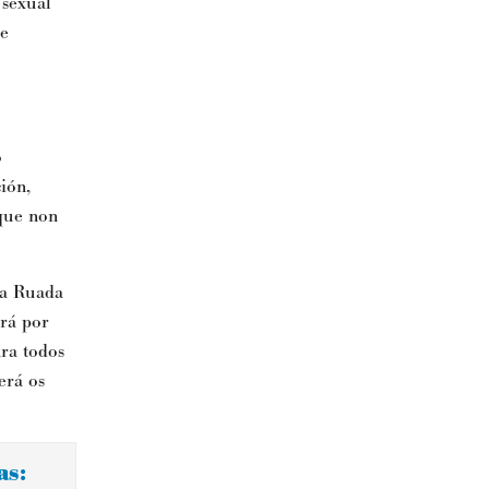
 sexual
se
o
ión,
que non
 a Ruada
rá por
ara todos
erá os
as: