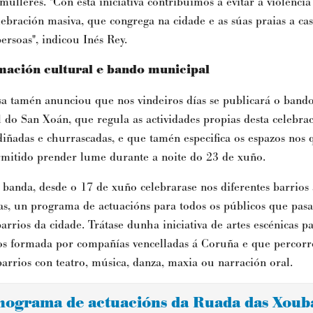
 mulleres. "Con esta iniciativa
contribuímos a
evitar a violencia
ebración masiva, que congrega na cidade e as súas praias a ca
ersoas", indicou Inés Rey
.
ación cultural e bando municipal
sa tamén anunciou que nos vindeiros días se publicará o band
 do San Xoán, que regula as actividades propias desta celebrac
iñadas e churrascadas,
e que tamén especifica
os espazos nos 
rmitido prender lume durante a noite do 23 de xuño.
 banda, desde o 17 de xuño celebrarase nos diferentes barrios
s, un programa de actuacións para todos os públicos que pasa
barrios da cidade. Trátase d
unha iniciativa de artes escénicas p
os formada por compañías vencelladas á Coruña e que percorr
 barrios con teatro, música, danza, maxia ou narración oral.
nograma de actuacións da Ruada das Xoub