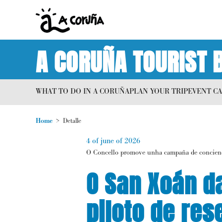
A CORUÑA TOURIST 
WHAT TO DO IN A CORUÑA
PLAN YOUR TRIP
EVENT C
Home
Detalle
4 of june of 2026
O Concello promove unha campaña de concienci
O San Xoán d
piloto de res