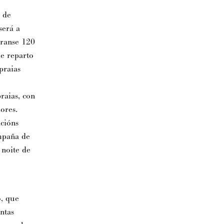
 de
será a
iranse 120
de reparto
praias
raias, con
ores.
cións
mpaña de
 noite de
, que
ntas