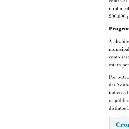
contra as
nunha cel
200.000 p
Program
A alcalde
municipal
como sard
estará pe
Por outra
das Xouba
todos os 
os públic
distintos
Cro