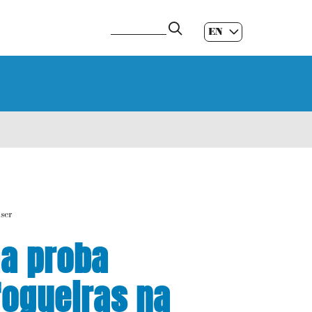
EN
ES
|
GL
|
ser
ha proba
fogueiras na