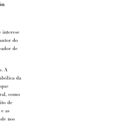
ón
 interese
 autor do
reador de
o. A
mbólica d
a
 que
tral, como
ito de
 e as
ude nos