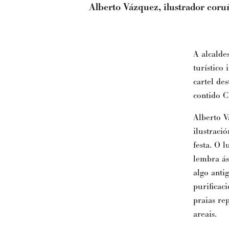
Alberto Vázquez, ilustrador coruñ
A alcalde
turístico
cartel de
contido 
Alberto V
ilustraci
festa. O 
lembra ás
algo anti
purificaci
praias re
areais.