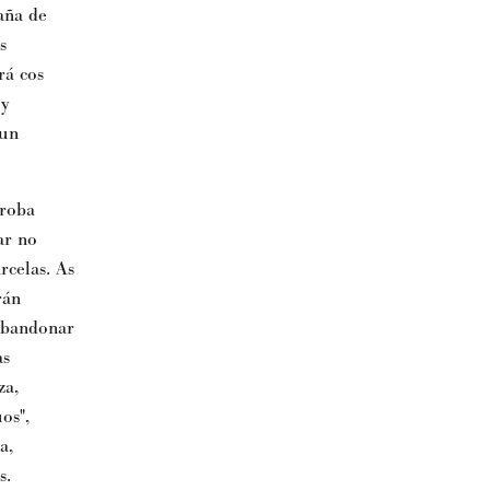
aña de
s
rá cos
oy
 un
proba
ar no
rcelas. As
rán
 abandonar
as
za,
os",
a,
s
.