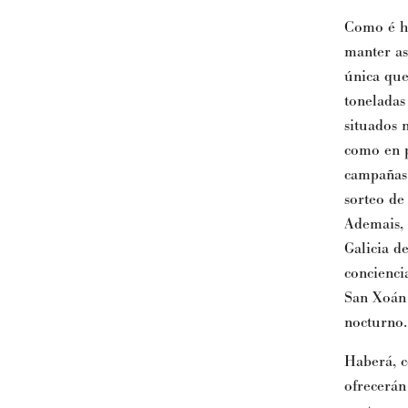
Como é ha
manter as
única que
toneladas
situados n
como en p
campañas 
sorteo de
Ademais, 
Galicia d
concienci
San Xoán 
nocturno.
Haberá, c
ofrecerán