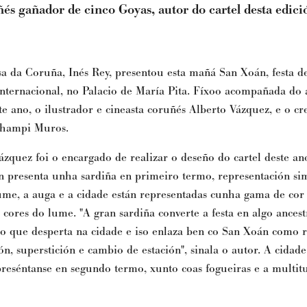
és gañador de cinco Goyas, autor do cartel desta edici
sa da Coruña, Inés Rey, presentou esta mañá San Xoán, festa de
 internacional, no Palacio de María Pita. Fíxoo acompañada do
ste ano, o ilustrador e cineasta coruñés Alberto Vázquez, e o c
Champi Muros.
ázquez foi o encargado de realizar o deseño do cartel deste an
ón presenta unha sardiña en primeiro termo
, representación si
lume, a auga e a cidade están representadas cunha gama de cor
 cores do lume. "A gran sardiña converte a festa en algo ances
go que desperta na cidade e iso enlaza ben co San Xoán como r
ón, superstición e cambio de estación", sinala o autor. A cidade
preséntanse en segundo termo, xunto coas fogueiras e a multit