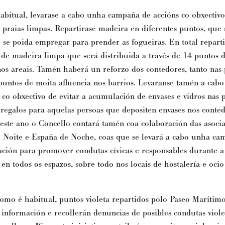
bitual, levarase a cabo unha campaña de accións co obxectivo
 praias limpas. Repartirase madeira en diferentes puntos, que 
 se poida empregar para prender as fogueiras.
En total repart
 de madeira limpa que será distribuida a través de 14 puntos 
os areais.
Tamén haberá un reforzo dos contedores, tanto nas 
untos de moita afluencia nos barrios. Levaranse tamén a cabo
co obxectivo de evitar a acumulación de envases e vidros nas p
 regalos para aquelas persoas que depositen envases nos conted
este ano o Concello contará tamén coa colaboración das asocia
e Noite e España de Noche, coas que se levará a cabo unha ca
ación para promover condutas cívicas e responsables durante a
en todos os espazos, sobre todo nos locais de hostalería e ocio
omo é habitual, puntos violeta
repartidos
polo Paseo Marítimo
 información e recollerán denuncias de posibles condutas viole