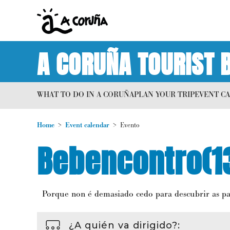
A CORUÑA TOURIST 
WHAT TO DO IN A CORUÑA
PLAN YOUR TRIP
EVENT C
Home
Event calendar
Evento
Bebencontro(1
Porque non é demasiado cedo para descubrir as pala
¿A quién va dirigido?
: