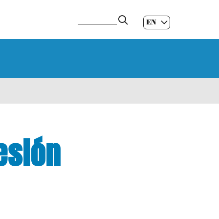
EN
ES
|
GL
|
esión