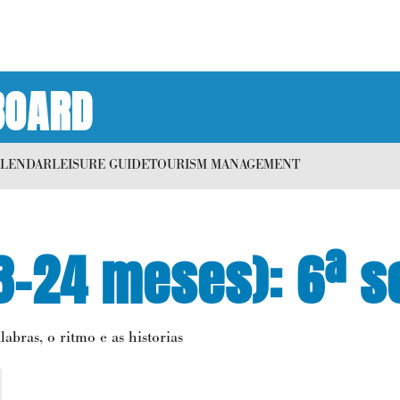
BOARD
ALENDAR
LEISURE GUIDE
TOURISM MANAGEMENT
3-24 meses): 6ª s
bras, o ritmo e as historias