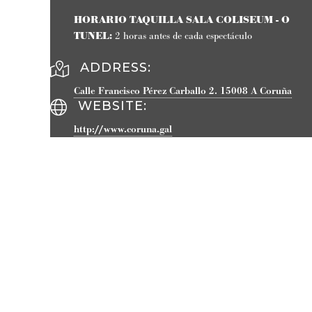
HORARIO TAQUILLA SALA COLISEUM - O
TUNEL:
2 horas antes de cada espectáculo
ADDRESS:
Calle Francisco Pérez Carballo 2.
15008
A Coruña
WEBSITE
:
http://www.coruna.gal