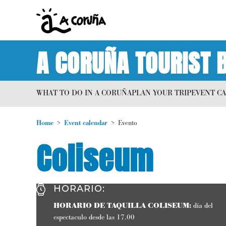
A CORUÑA TOURIST 
WHAT TO DO IN A CORUÑA
PLAN YOUR TRIP
EVENT C
Home
Event calendar
Evento
Coliseum
HORARIO
:
HORARIO DE TAQUILLA COLISEUM:
día del
espectaculo desde las 17.00