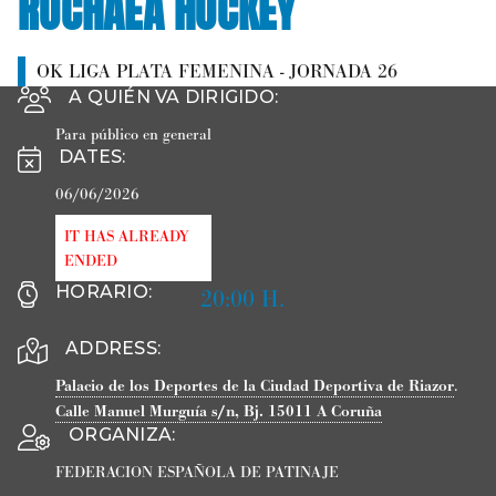
ROCHAEA HOCKEY
OK LIGA PLATA FEMENINA - JORNADA 26
A QUIÉN VA DIRIGIDO
:
Para público en general
DATES
:
06/06/2026
IT HAS ALREADY
ENDED
HORARIO
:
20:00 H.
ADDRESS:
Palacio de los Deportes de la Ciudad Deportiva de Riazor
.
Calle Manuel Murguía s/n, Bj.
15011
A Coruña
ORGANIZA
:
FEDERACION ESPAÑOLA DE PATINAJE