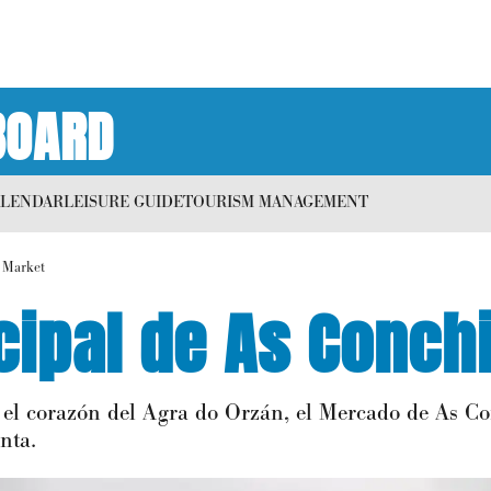
BOARD
ALENDAR
LEISURE GUIDE
TOURISM MANAGEMENT
Market
ipal de As Conch
n el corazón del Agra do Orzán, el Mercado de As C
nta.