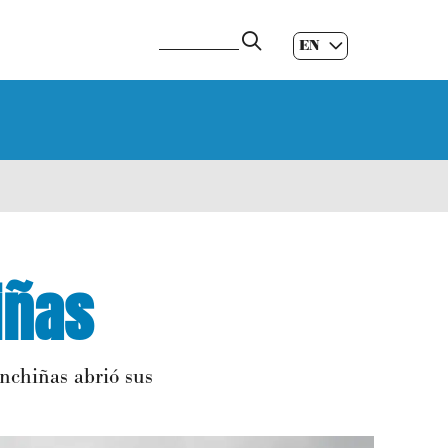
EN
ES
|
GL
|
iñas
onchiñas abrió sus