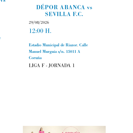
DÉPOR ABANCA vs
SEVILLA F.C.
29/08/2026
12:00 H.
e
Estadio Municipal de Riazor
.
Calle
Manuel Murguía s/n.
15011
A
Coruña
LIGA F - JORNADA 1