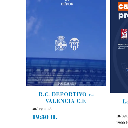
R.C. DEPORTIVO vs
VALENCIA C.F.
L
30/08/2026
19:30 H.
18/09/
19:00 H