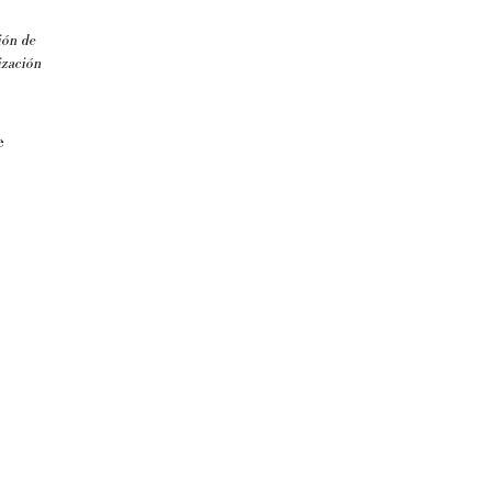
ión de
ización
e