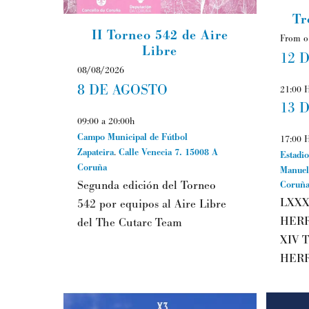
Tr
II Torneo 542 de Aire
From o
Libre
12 
08/08/2026
8 DE AGOSTO
21:00 
13 
09:00 a 20:00h
Campo Municipal de Fútbol
17:00
Zapateira
.
Calle Venecia 7.
15008
A
Estadio
Coruña
Manuel
Segunda edición del Torneo
Coruñ
LXXX
542 por equipos al Aire Libre
HERR
del The Cutarc Team
XIV 
HERR