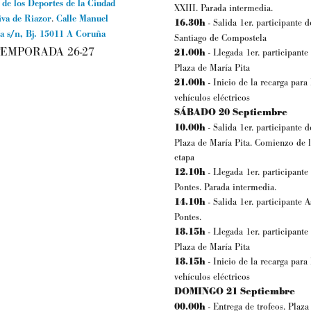
 de los Deportes de la Ciudad
XXIII. Parada intermedia.
iva de Riazor
.
Calle Manuel
16.30h
- Salida 1er. participante 
a s/n, Bj.
15011
A Coruña
Santiago de Compostela
EMPORADA 26-27
21.00h
- Llegada 1er. participante 
Plaza de María Pita
21.00h
- Inicio de la recarga para 
vehículos eléctricos
SÁBADO 20 Septiembre
10.00h
- Salida 1er. participante d
Plaza de María Pita. Comienzo de l
etapa
12.10h
- Llegada 1er. participante
Pontes. Parada intermedia.
14.10h
- Salida 1er. participante A
Pontes.
18.15h
- Llegada 1er. participante 
Plaza de María Pita
18.15h
- Inicio de la recarga para 
vehículos eléctricos
DOMINGO 21 Septiembre
00.00h
- Entrega de trofeos. Plaza