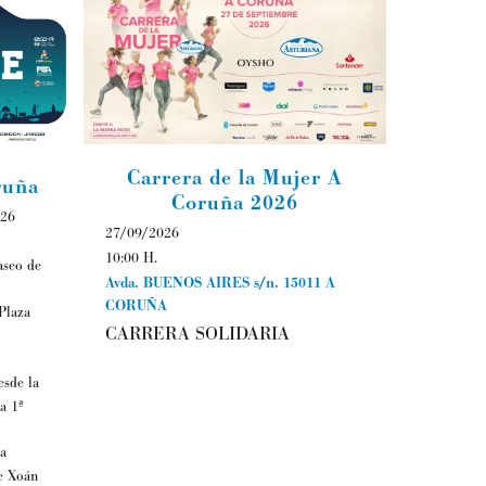
Carrera de la Mujer A
ruña
Coruña 2026
026
27/09/2026
10:00 H.
aseo de
Avda. BUENOS AIRES s/n.
15011
A
CORUÑA
Plaza
CARRERA SOLIDARIA
esde la
a 1ª
 a
e Xoán