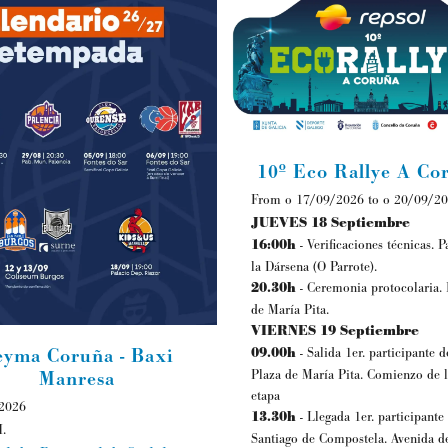
10º Eco Rallye A Co
From o 17/09/2026 to o 20/09/2
JUEVES 18 Septiembre
16:00h
- Verificaciones técnicas. P
la Dársena (O Parrote).
20.30h
- Ceremonia protocolaria. 
de María Pita.
VIERNES 19 Septiembre
09.00h
- Salida 1er. participante d
eyma Coruña - Baxi
Plaza de María Pita. Comienzo de l
Manresa
etapa
2026
13.30h
- Llegada 1er. participante
.
Santiago de Compostela. Avenida d