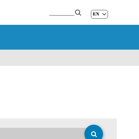
EN
ES
|
GL
|