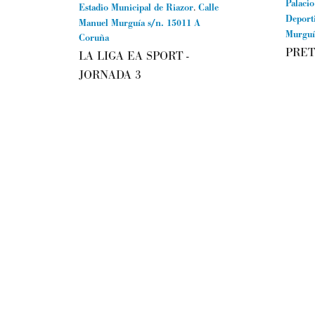
Palacio
Estadio Municipal de Riazor
.
Calle
Deport
Manuel Murguía s/n.
15011
A
Murguí
Coruña
PRET
LA LIGA EA SPORT -
JORNADA 3