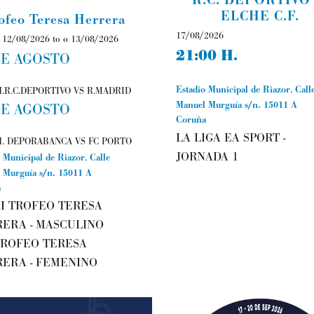
ELCHE C.F.
ofeo Teresa Herrera
17/08/2026
 12/08/2026 to o 13/08/2026
21:00 H.
DE AGOSTO
Estadio Municipal de Riazor
.
Call
H.R.C.DEPORTIVO VS R.MADRID
Manuel Murguía s/n.
15011
A
DE AGOSTO
Coruña
LA LIGA EA SPORT -
 H. DEPORABANCA VS FC PORTO
JORNADA 1
 Municipal de Riazor
.
Calle
 Murguía s/n.
15011
A
a
I TROFEO TERESA
ERA - MASCULINO
TROFEO TERESA
ERA - FEMENINO