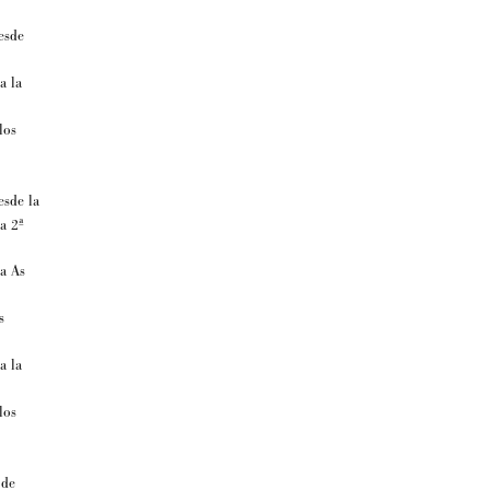
desde
a la
los
esde la
a 2ª
 a As
s
a la
los
 de