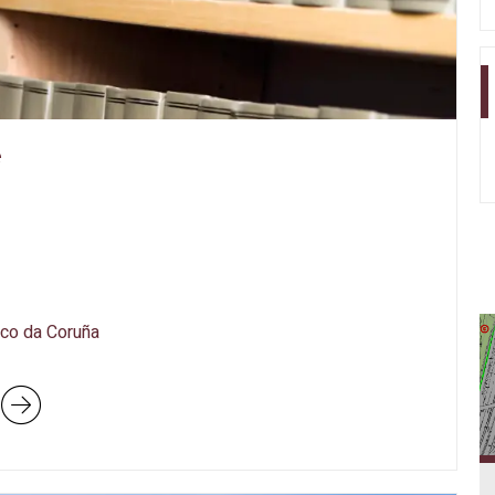
e
ico da Coruña