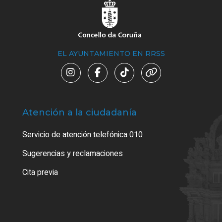
EL AYUNTAMIENTO EN RRSS
Atención a la ciudadanía
Trá
Servicio de atención telefónica 010
Empa
o cer
Sugerencias y reclamaciones
Como
Cita previa
Tarj