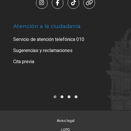
Atención a la ciudadanía
Trá
Servicio de atención telefónica 010
Empa
o cer
Sugerencias y reclamaciones
Como
Cita previa
Tarj
Aviso legal
LOPD