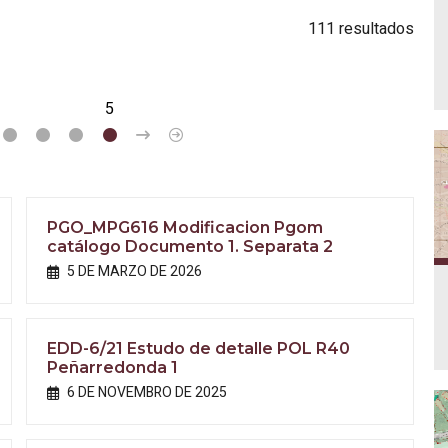
111 resultados
2
3
4
5
>
»
PGO_MPG616 Modificacion Pgom
catálogo Documento 1. Separata 2
5 DE MARZO DE 2026
EDD-6/21 Estudo de detalle POL R40
Peñarredonda 1
6 DE NOVEMBRO DE 2025