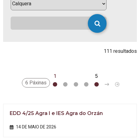
111 resultados
1
2
3
4
5
>
»
6 Páxinas
EDD 4/25 Agra I e IES Agra do Orzán
14 DE MAIO DE 2026