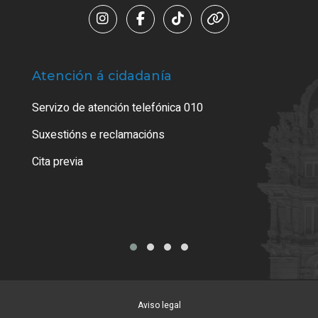
Atención á cidadanía
Trá
Servizo de atención telefónica 010
Empa
certi
Suxestións e reclamacións
Como
Cita previa
Tarx
Aviso legal