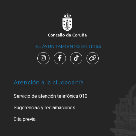
EL AYUNTAMIENTO EN RRSS
Atención a la ciudadanía
Trá
Servicio de atención telefónica 010
Empa
o cer
Sugerencias y reclamaciones
Como
Cita previa
Tarj