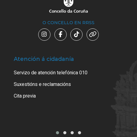
O CONCELLO EN RRSS
Atención á cidadanía
Trá
Servizo de atención telefónica 010
Empa
certi
Suxestións e reclamacións
Como
Cita previa
Tarx