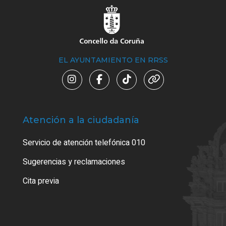
EL AYUNTAMIENTO EN RRSS
Atención a la ciudadanía
Trá
Servicio de atención telefónica 010
Empa
o cer
Sugerencias y reclamaciones
Como
Cita previa
Tarj