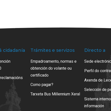
á cidadanía
Trámites e servizos
Directo a
ención
Empadroamento, normas e
Sede electrónic
0
obtención do volante ou
Perfil do contr
certificado
 reclamacións
Axenda de Lec
Como pagar?
Selección de p
Tarxeta Bus Millennium Xeral
Sistema intern
información