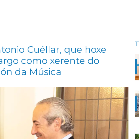
T
tonio Cuéllar, que hoxe
argo como xerente do
ión da Música