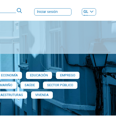
GL
Iniciar sesión
ES
|
ECONOMÍA
EDUCACIÓN
EMPREGO
 MARIÑO
SAÚDE
SECTOR PÚBLICO
RAESTRUTURAS
VIVENDA