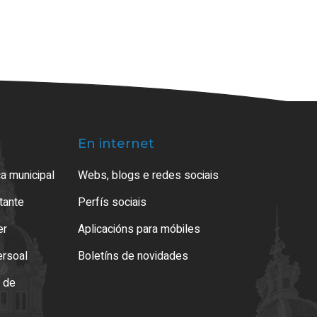
En internet
a municipal
Webs, blogs e redes sociais
atante
Perfís sociais
er
Aplicacións para móbiles
ersoal
Boletíns de novidades
o de