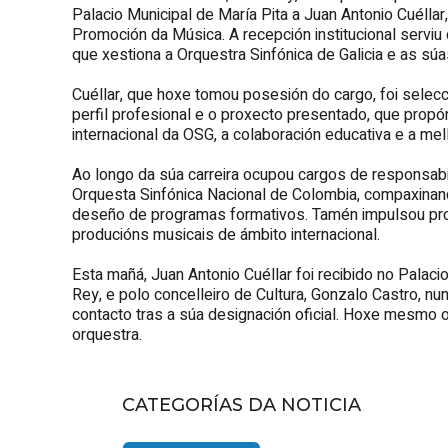
Palacio Municipal de María Pita a Juan Antonio Cuéll
Promoción da Música. A recepción institucional servi
que xestiona a Orquestra Sinfónica de Galicia e as sú
Cuéllar, que hoxe tomou posesión do cargo, foi selec
perfil profesional e o proxecto presentado, que propó
internacional da OSG, a colaboración educativa e a mell
Ao longo da súa carreira ocupou cargos de responsabi
Orquesta Sinfónica Nacional de Colombia, compaxinando 
deseño de programas formativos. Tamén impulsou pro
producións musicais de ámbito internacional.
Esta mañá, Juan Antonio Cuéllar foi recibido no Palaci
Rey, e polo concelleiro de Cultura, Gonzalo Castro, nu
contacto tras a súa designación oficial. Hoxe mesmo 
orquestra.
CATEGORÍAS DA NOTICIA