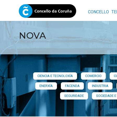
CONCELLO
TE
NOVA
CIENCIA E TECNOLOXÍA
COMERCIO
C
ENERXÍA
FACENDA
INDUSTRIA
SEGURIDADE
SOCIEDADE E