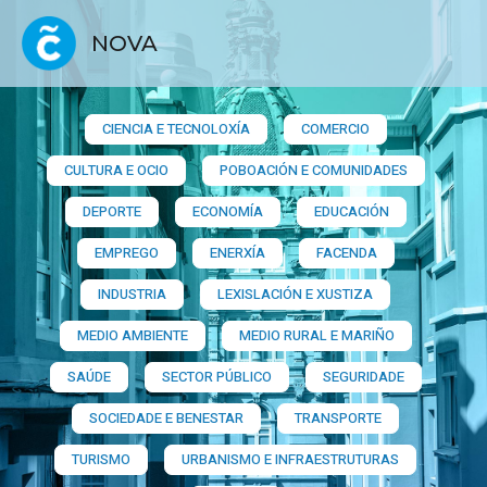
NOVA
CIENCIA E TECNOLOXÍA
COMERCIO
CULTURA E OCIO
POBOACIÓN E COMUNIDADES
DEPORTE
ECONOMÍA
EDUCACIÓN
EMPREGO
ENERXÍA
FACENDA
INDUSTRIA
LEXISLACIÓN E XUSTIZA
MEDIO AMBIENTE
MEDIO RURAL E MARIÑO
SAÚDE
SECTOR PÚBLICO
SEGURIDADE
SOCIEDADE E BENESTAR
TRANSPORTE
TURISMO
URBANISMO E INFRAESTRUTURAS