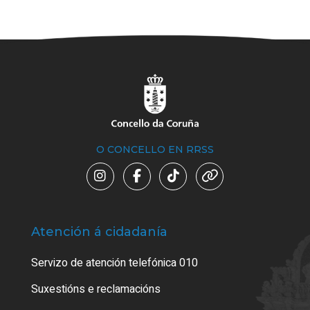
O CONCELLO EN RRSS
Atención á cidadanía
Trá
Servizo de atención telefónica 010
Empa
certi
Suxestións e reclamacións
Como