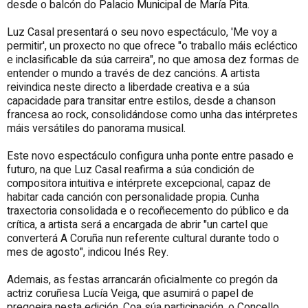
desde o balcón do Palacio Municipal de María Pita.
Luz Casal presentará o seu novo espectáculo, 'Me voy a
permitir', un proxecto no que ofrece "o traballo máis ecléctico
e inclasificable da súa carreira", no que amosa dez formas de
entender o mundo a través de dez cancións. A artista
reivindica neste directo a liberdade creativa e a súa
capacidade para transitar entre estilos, desde a chanson
francesa ao rock, consolidándose como unha das intérpretes
máis versátiles do panorama musical.
Este novo espectáculo configura unha ponte entre pasado e
futuro, na que Luz Casal reafirma a súa condición de
compositora intuitiva e intérprete excepcional, capaz de
habitar cada canción con personalidade propia. Cunha
traxectoria consolidada e o recoñecemento do público e da
crítica, a artista será a encargada de abrir "un cartel que
converterá A Coruña nun referente cultural durante todo o
mes de agosto", indicou Inés Rey.
Ademais, as festas arrancarán oficialmente co pregón da
actriz coruñesa Lucía Veiga, que asumirá o papel de
pregoeira nesta edición. Coa súa participación, o Concello